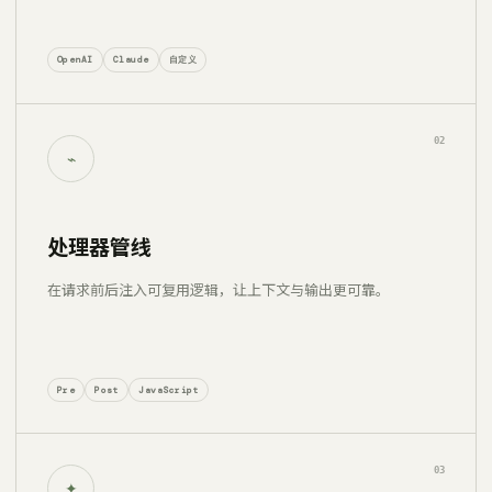
OpenAI
Claude
自定义
02
⌁
处理器管线
在请求前后注入可复用逻辑，让上下文与输出更可靠。
Pre
Post
JavaScript
03
✦