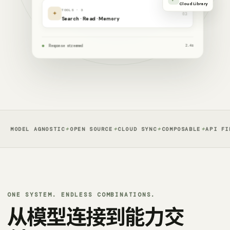
Cloud Library
TOOLS · 3
✦
03
Search · Read · Memory
Response streamed
2.4s
MODEL AGNOSTIC
✦
OPEN SOURCE
✦
CLOUD SYNC
✦
COMPOSABLE
✦
API FI
ONE SYSTEM. ENDLESS COMBINATIONS.
从模型连接到能力交