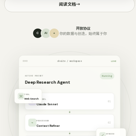
阅读文档
→
开放协议
C
AI
+
你的数据与创造，始终属于你
chaite / workspace
LIVE
Running
ACTIVE PRESET
Deep Research Agent
TOOL
⌘
Web Search
CHANNEL
◈
01
Claude Sonnet
PROCESSOR
⌁
02
Context Refiner
SYNCED
✓